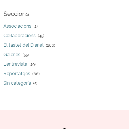
Seccions
Associacions
(2)
Col·laboracions
(45)
El tastet del Diariet
(266)
Galeries
(55)
L'entrevista
(29)
Reportatges
(66)
Sin categoría
(5)