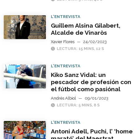
L'ENTREVISTA
Guillem Alsina Gilabert,
Alcalde de Vinaròs
Xavier Flores
—
24/02/2023
LECTURA: 15 MINS, 12 S
L'ENTREVISTA
Kiko Sanz Vidal: un
pescador de profesión con
el fútbol como pasiónal
Andrés Albiol
—
09/01/2023
LECTURA: 5 MINS, 8 S
L'ENTREVISTA
Antoni Adell, Puchi, l’ ‘home
marató’ del Maestrat