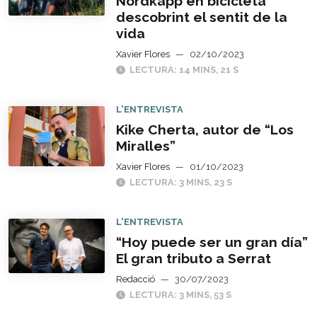
Nordkapp en bicicleta
descobrint el sentit de la
vida
Xavier Flores
—
02/10/2023
LECTURA: 14 MINS, 21 S
L'ENTREVISTA
Kike Cherta, autor de “Los
Miralles”
Xavier Flores
—
01/10/2023
LECTURA: 3 MINS, 23 S
L'ENTREVISTA
“Hoy puede ser un gran día”
El gran tributo a Serrat
Redacció
—
30/07/2023
LECTURA: 3 MINS, 53 S