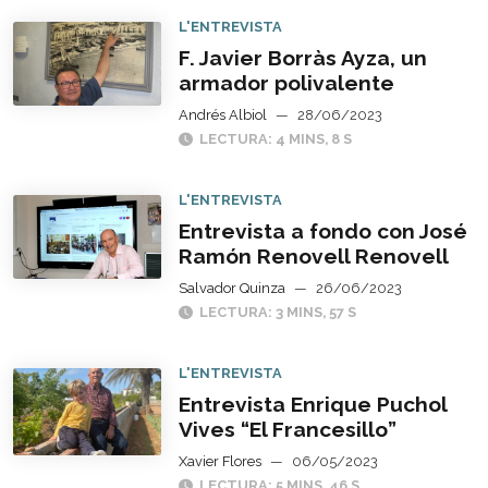
L'ENTREVISTA
F. Javier Borràs Ayza, un
armador polivalente
Andrés Albiol
—
28/06/2023
LECTURA: 4 MINS, 8 S
L'ENTREVISTA
Entrevista a fondo con José
Ramón Renovell Renovell
Salvador Quinza
—
26/06/2023
LECTURA: 3 MINS, 57 S
L'ENTREVISTA
Entrevista Enrique Puchol
Vives “El Francesillo”
Xavier Flores
—
06/05/2023
LECTURA: 5 MINS, 46 S