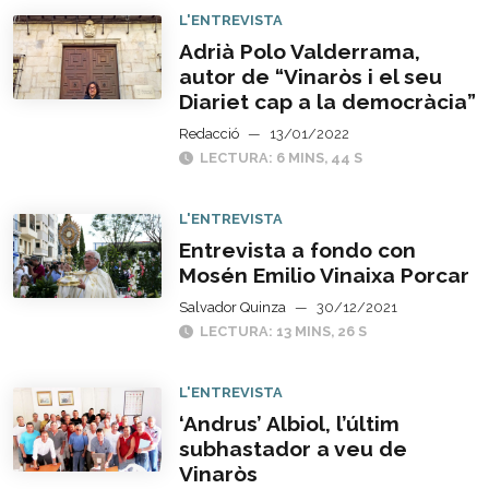
L'ENTREVISTA
Adrià Polo Valderrama,
autor de “Vinaròs i el seu
Diariet cap a la democràcia”
Redacció
—
13/01/2022
LECTURA: 6 MINS, 44 S
L'ENTREVISTA
Entrevista a fondo con
Mosén Emilio Vinaixa Porcar
Salvador Quinza
—
30/12/2021
LECTURA: 13 MINS, 26 S
L'ENTREVISTA
‘Andrus’ Albiol, l’últim
subhastador a veu de
Vinaròs