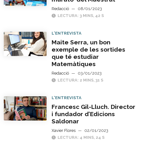
Redacció
—
08/01/2023
LECTURA: 3 MINS, 42 S
L'ENTREVISTA
Maite Serra, un bon
exemple de les sortides
que té estudiar
Matemàtiques
Redacció
—
03/01/2023
LECTURA: 2 MINS, 31 S
L'ENTREVISTA
Francesc Gil-Lluch. Director
i fundador d’Edicions
Saldonar
Xavier Flores
—
02/01/2023
LECTURA: 4 MINS, 24 S