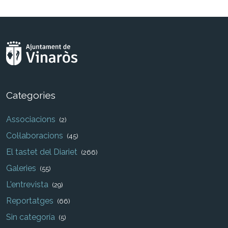
Categories
Associacions
(2)
Col·laboracions
(45)
El tastet del Diariet
(266)
Galeries
(55)
L'entrevista
(29)
Reportatges
(66)
Sin categoría
(5)