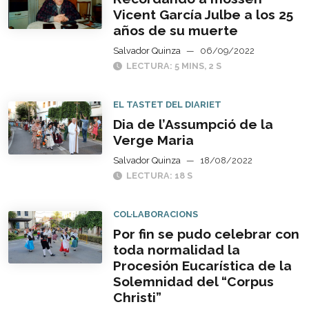
Vicent García Julbe a los 25
años de su muerte
Salvador Quinza
—
06/09/2022
LECTURA: 5 MINS, 2 S
EL TASTET DEL DIARIET
Dia de l’Assumpció de la
Verge Maria
Salvador Quinza
—
18/08/2022
LECTURA: 18 S
COL·LABORACIONS
Por fin se pudo celebrar con
toda normalidad la
Procesión Eucarística de la
Solemnidad del “Corpus
Christi”