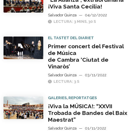
¡Viva Santa Cecilia!
Salvador Quinza
—
04/12/2022
LECTURA: 3 MINS, 30 S
EL TASTET DEL DIARIET
Primer concert del Festival
de Música
de Cambra ‘Ciutat de
Vinaròs’
Salvador Quinza
—
03/11/2022
LECTURA: 3 S
GALERIES
,
REPORTATGES
¡Viva la MÚSICA!: “XXVII
Trobada de Bandes del Baix
Maestrat”
Salvador Quinza
—
01/11/2022