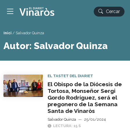
Cercar
Inici
/
Salvador Quinza
Autor:
Salvador Quinza
EL TASTET DEL DIARIET
El Obispo de la Diócesis de
Tortosa, Monseñor Sergi
Gordo Rodríguez, será el
pregonero de la Semana
Santa de Vinaròs
Salvador Quinza
—
25/01/2024
LECTURA: 15 S