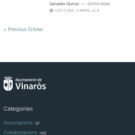
Salvador Quinza
—
07/07/2022
LECTURA: 2 MINS, 12 S
« Previous Entries
Categories
Associacions
(2)
Col·laboracions
(45)