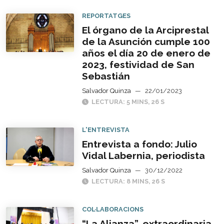
REPORTATGES
El órgano de la Arciprestal
de la Asunción cumple 100
años el día 20 de enero de
2023, festividad de San
Sebastián
Salvador Quinza
—
22/01/2023
LECTURA: 5 MINS, 26 S
L'ENTREVISTA
Entrevista a fondo: Julio
Vidal Labernia, periodista
Salvador Quinza
—
30/12/2022
LECTURA: 8 MINS, 26 S
COL·LABORACIONS
“La Alianza”, extraordinaria