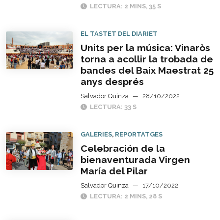
LECTURA: 2 MINS, 35 S
EL TASTET DEL DIARIET
Units per la música: Vinaròs
torna a acollir la trobada de
bandes del Baix Maestrat 25
anys després
Salvador Quinza
—
28/10/2022
LECTURA: 33 S
GALERIES
,
REPORTATGES
Celebración de la
bienaventurada Virgen
María del Pilar
Salvador Quinza
—
17/10/2022
LECTURA: 2 MINS, 28 S