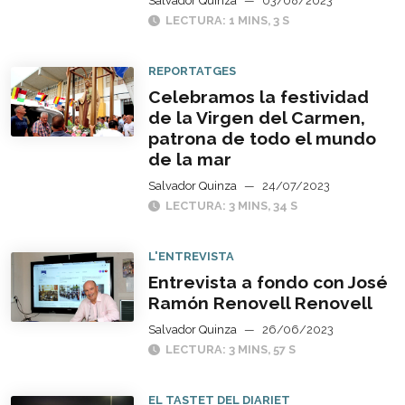
Salvador Quinza
—
03/08/2023
LECTURA: 1 MINS, 3 S
REPORTATGES
Celebramos la festividad
de la Virgen del Carmen,
patrona de todo el mundo
de la mar
Salvador Quinza
—
24/07/2023
LECTURA: 3 MINS, 34 S
L'ENTREVISTA
Entrevista a fondo con José
Ramón Renovell Renovell
Salvador Quinza
—
26/06/2023
LECTURA: 3 MINS, 57 S
EL TASTET DEL DIARIET