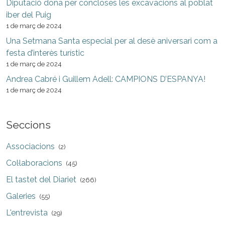
Diputació dona per concloses les excavacions al poblat
iber del Puig
1 de març de 2024
Una Setmana Santa especial per al desè aniversari com a
festa d’interès turístic
1 de març de 2024
Andrea Cabré i Guillem Adell: CAMPIONS D’ESPANYA!
1 de març de 2024
Seccions
Associacions
(2)
Col·laboracions
(45)
El tastet del Diariet
(266)
Galeries
(55)
L'entrevista
(29)