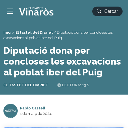
Cercar
Inici
/
El tastet del Diariet
/
Diputació dona per concloses les
excavacions al poblat iber del Puig
Diputació dona per
concloses les excavacions
al poblat iber del Puig
EL TASTET DEL DIARIET
LECTURA: 13 S
Pablo Castell
1 de març de 2024