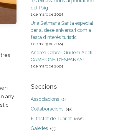
les excavacions al poblat iber
del Puig
1 de març de 2024
Una Setmana Santa especial
per al desè aniversari com a
festa d’interès turístic
1 de març de 2024
Andrea Cabré i Guillem Adell:
 tres
CAMPIONS D’ESPANYA!
1 de març de 2024
Seccions
ssén
un any
Associacions
(2)
stic
Col·laboracions
(45)
El tastet del Diariet
(266)
Galeries
(55)