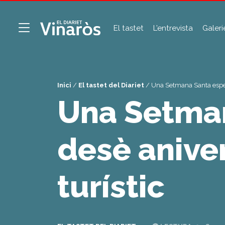
El tastet
L’entrevista
Galeri
Inici
/
El tastet del Diariet
/
Una Setmana Santa especia
Una Setman
desè aniver
turístic