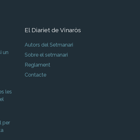
El Diariet de Vinaròs
Autors del Setmanari
i un
Sobre el setmanari
Reglament
Contacte
s les
el
 per
ta