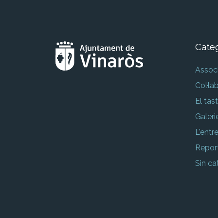
Cate
Assoc
Col·la
El tast
Galeri
L'entr
Repor
Sin ca