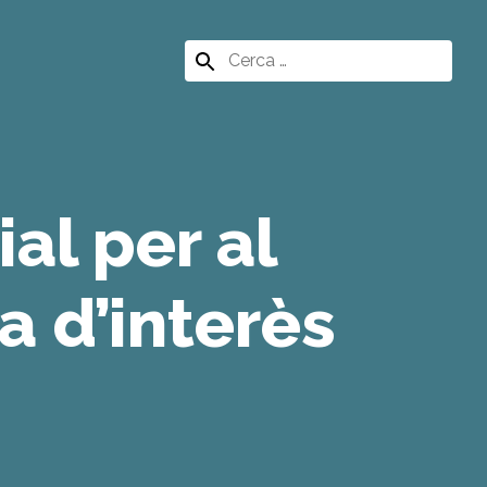
Search
for:
al per al
a d’interès