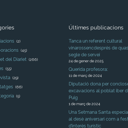
gories
Últimes publicacions
iacions
Tanca un referent cultural
(2)
vinarossencdesprés de quas
boracions
(45)
segle de servei
et del Diariet
(266)
24 de gener de 2025
es
(55)
Querida profesora:
11 de març de 2024
evista
(29)
Diputació dona per conclose
tatges
(66)
excavacions al poblat iber d
tegoría
(5)
Puig
1 de març de 2024
Una Setmana Santa especial
al desè aniversari com a fes
d’interès turístic