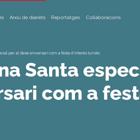
es
Arxiu de diariets
Reportatges
Col·laboracions
l per al desè aniversari com a festa d’interès turístic
a Santa especi
sari com a fest