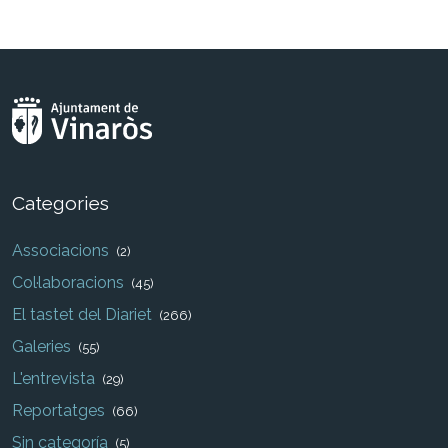
Categories
Associacions
(2)
Col·laboracions
(45)
El tastet del Diariet
(266)
Galeries
(55)
L'entrevista
(29)
Reportatges
(66)
Sin categoría
(5)