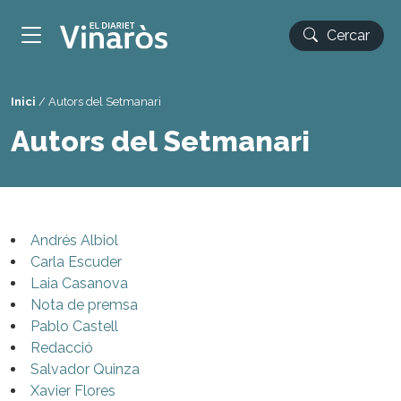
Cercar
Inici
/
Autors del Setmanari
Autors del Setmanari
Andrés Albiol
Carla Escuder
Laia Casanova
Nota de premsa
Pablo Castell
Redacció
Salvador Quinza
Xavier Flores