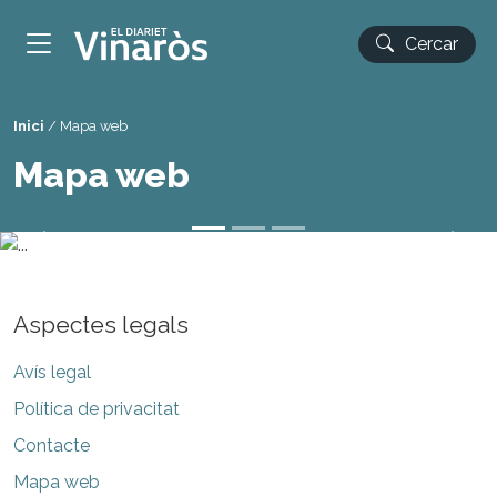
Cercar
Inici
/
Mapa web
Mapa web
Previous
Next
Aspectes legals
Avís legal
Política de privacitat
Contacte
Mapa web