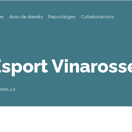
es
Arxiu de diariets
Reportatges
Col·laboracions
Esport Vinaros
INS, 5 S
s