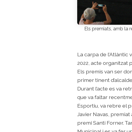
Els premiats, amb la r
La carpa de l’Atlàntic 
2022, acte organitzat
Els premis van ser don
primer tinent d’alcalde
Durant l’acte es va re
que va faltar recentm
Esportiu, va rebre el 
Javier Navas, premiat a
premi Santi Forner. Ta
Municipal i es va fer 