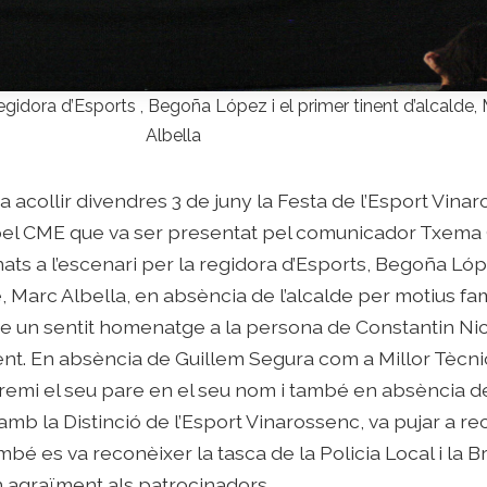
egidora d’Esports , Begoña López i el primer tinent d’alcalde,
Albella
va acollir divendres 3 de juny la Festa de l’Esport Vina
 pel CME que va ser presentat pel comunicador Txema 
ats a l’escenari per la regidora d’Esports, Begoña Lópe
, Marc Albella, en absència de l’alcalde per motius fam
tre un sentit homenatge a la persona de Constantin Nic
ent. En absència de Guillem Segura com a Millor Tècni
premi el seu pare en el seu nom i també en absència d
mb la Distinció de l’Esport Vinarossenc, va pujar a reco
mbé es va reconèixer la tasca de la Policia Local i la B
un agraïment als patrocinadors.