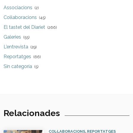
Associacions
(2)
Col·laboracions
(45)
El tastet del Diariet
(266)
Galeries
(55)
L'entrevista
(29)
Reportatges
(66)
Sin categoría
(5)
Relacionades
COL·LABORACIONS
,
REPORTATGES