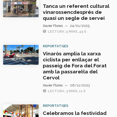
Tanca un referent cultural
vinarossencdesprés de
quasi un segle de servei
Xavier Flores
—
24/01/2025
LECTURA: 5 MINS, 49 S
REPORTATGES
Vinaròs amplia la xarxa
ciclista per enllaçar el
passeig de Fora del Forat
amb la passarel·la del
Cervol
Xavier Flores
—
06/11/2023
LECTURA: 3 MINS, 11 S
REPORTATGES
Celebramos la festividad