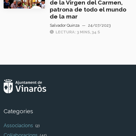
de la Virgen del Carmen,
patrona de todo el mundo
de la mar
Salvador Quinza
—
24/07/2023
LECTURA: 3 MINS, 34 S
Categories
Associacions
(2)
Col·laboracions
(45)